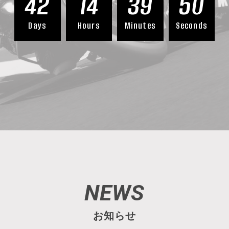
42
14
39
47
Days
Hours
Minutes
Seconds
NEWS
お知らせ