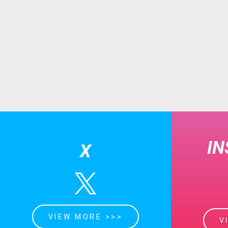
I
X
VIEW MORE >>>
V