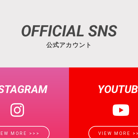
OFFICIAL SNS
公式アカウント
NSTAGRAM
YOUTUB
IEW MORE >>>
VIEW MORE >